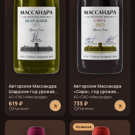
Авторское Массандра
Авторское Массандра
Шардоне год урожая
«Сира», год урожая
2022
2021
АО «ПАО «Массандра»
АО «ПАО «Массандра»
619 ₽
735 ₽
add_shopping_cart
add_shopping_cart
schedule
schedule
Под заказ
Под заказ
Новинка