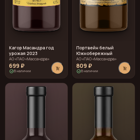
Кагор Масандра год
Портвейн белый
урожая 2023
Южнобережный
АО «ПАО «Массандра»
АО «ПАО «Массандра»
699 ₽
809 ₽
add_shopping_cart
add_shopping_cart
check_circle
check_circle
В наличии
В наличии