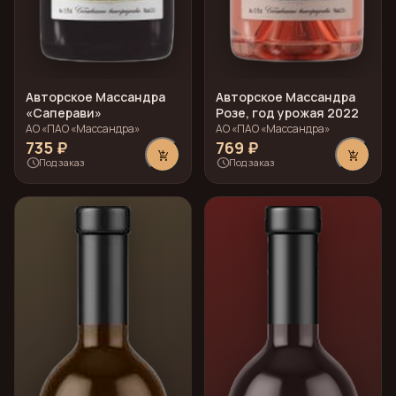
Авторское Массандра
Авторское Массандра
«Саперави»
Розе, год урожая 2022
АО «ПАО «Массандра»
АО «ПАО «Массандра»
735 ₽
769 ₽
add_shopping_cart
add_shopping_cart
schedule
schedule
Под заказ
Под заказ