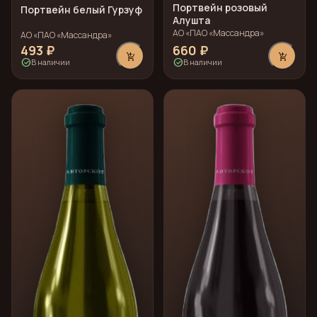
Портвейн розовый
Портвейн белый Гурзуф
Алушта
АО «ПАО «Массандра»
АО «ПАО «Массандра»
493 ₽
660 ₽
add_shopping_cart
add_shopping_cart
check_circle
check_circle
В наличии
В наличии