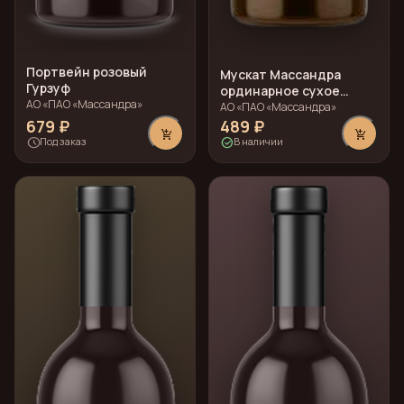
Портвейн розовый
Мускат Массандра
Гурзуф
ординарное сухое
АО «ПАО «Массандра»
белое
АО «ПАО «Массандра»
679 ₽
489 ₽
add_shopping_cart
add_shopping_cart
schedule
check_circle
Под заказ
В наличии