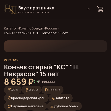
Вкус праздника
shopping_cart
search
ВИНО · КРАФТ · АЛКОГОЛЬ
Каталог
›
Коньяк, бренди
›
Россия
›
Коньяк старый "КС" "Н. Некрасов" 15 лет
РОССИЯ
Коньяк старый "КС" "Н.
Некрасов" 15 лет
8 659 ₽
check_circle
В наличии
local_bar
wine_bar
flag
40%
0.70 л
Россия
place
eco
Краснодарский край
Алиготе
eco
oil_barrel
Первенец магарача
Дубовые бочки