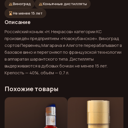
grass
grass
Виноград
Коньячные дистилляты
hourglass_bottom
Не менее 15 лет
Описание
Российский коньяк «Н. Некрасов» категории КС
произведён предприятием «Новокубанское». Виноград
сортов Первенец Магарача и Алиготе перерабатывают в
базовое вино и перегоняют по французской технологии
в аппаратах шарантского типа. Дистилляты
выдерживаются в дубовых бочках не менее 15 лет.
Крепость — 40%, объём — 0,7 л.
Похожие товары