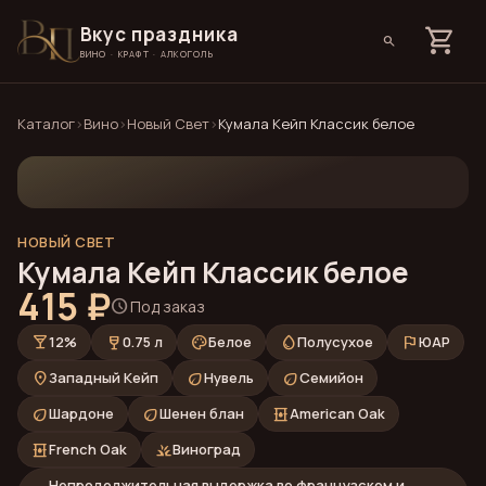
Вкус праздника
shopping_cart
search
ВИНО · КРАФТ · АЛКОГОЛЬ
Каталог
›
Вино
›
Новый Свет
›
Кумала Кейп Классик белое
НОВЫЙ СВЕТ
Кумала Кейп Классик белое
415 ₽
schedule
Под заказ
local_bar
wine_bar
palette
water_drop
flag
12%
0.75 л
Белое
Полусухое
ЮАР
place
eco
eco
Западный Кейп
Нувель
Семийон
eco
eco
oil_barrel
Шардоне
Шенен блан
American Oak
oil_barrel
grass
French Oak
Виноград
Непродолжительная выдержка во французском и