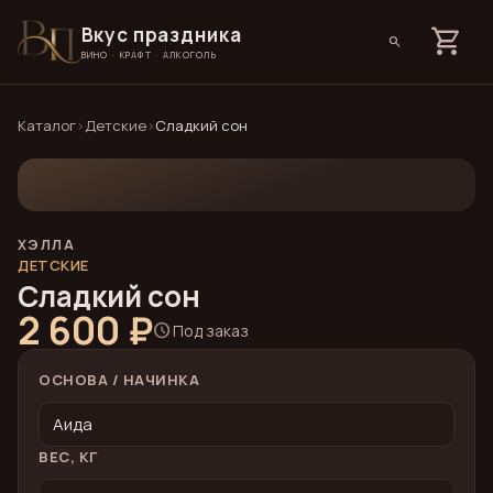
Вкус праздника
shopping_cart
search
ВИНО · КРАФТ · АЛКОГОЛЬ
Каталог
›
Детские
›
Сладкий сон
ХЭЛЛА
ДЕТСКИЕ
Сладкий сон
2 600 ₽
schedule
Под заказ
ОСНОВА / НАЧИНКА
ВЕС, КГ