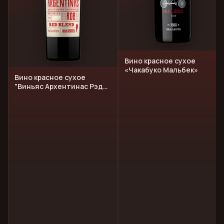
Вино красное сухое
«Чакабуко Мальбек»
Вино красное сухое
"Виньяс Архентинас Рэд
Бленд"