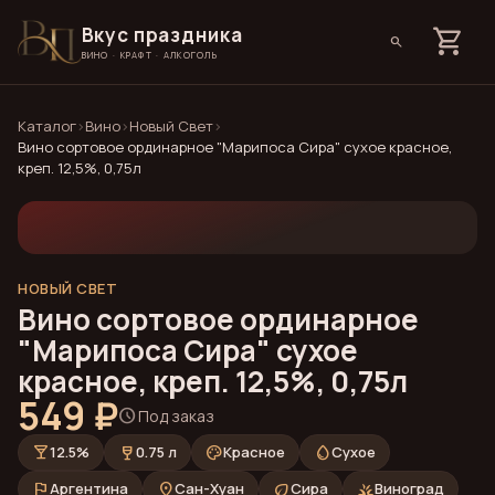
Вкус праздника
shopping_cart
search
ВИНО · КРАФТ · АЛКОГОЛЬ
Каталог
›
Вино
›
Новый Свет
›
Вино сортовое ординарное "Марипоса Сира" сухое красное,
креп. 12,5%, 0,75л
НОВЫЙ СВЕТ
Вино сортовое ординарное
"Марипоса Сира" сухое
красное, креп. 12,5%, 0,75л
549 ₽
schedule
Под заказ
local_bar
wine_bar
palette
water_drop
12.5%
0.75 л
Красное
Сухое
flag
place
eco
grass
Аргентина
Сан-Хуан
Сира
Виноград