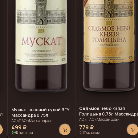
Седьмое небо князя
Мускат розовый сухой ЗГУ
5л
Голицына 0,75л Массандр
Массандра 0,75л
АО «ПАО «Массандра»
АО «ПАО «Массандра»
499 ₽
779 ₽
add_shopping_cart
add_shopping_cart
check_circle
schedule
В наличии
Под заказ