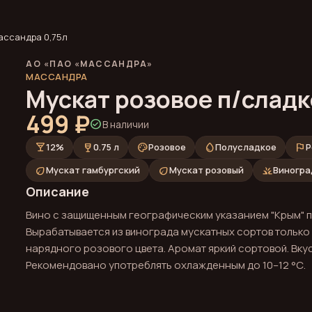
ассандра 0,75л
АО «ПАО «МАССАНДРА»
МАССАНДРА
Мускат розовое п/сладк
499 ₽
check_circle
В наличии
local_bar
wine_bar
palette
water_drop
flag
12%
0.75 л
Розовое
Полусладкое
Р
eco
eco
grass
Мускат гамбургский
Мускат розовый
Виногра
Описание
Вино с защищенным географическим указанием "Крым" п
Вырабатывается из винограда мускатных сортов только
нарядного розового цвета. Аромат яркий сортовой. Вку
Рекомендовано употреблять охлажденным до 10–12 °С.