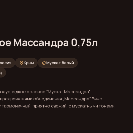
ое Массандра 0,75л
place
eco
оссия
Крым
Мускат белый
д
олусладкое розовое "Мускат Массандра".
 предприятиями объединения „Массандра". Вино
с гармоничный, приятно свежий, с мускатными тонами.