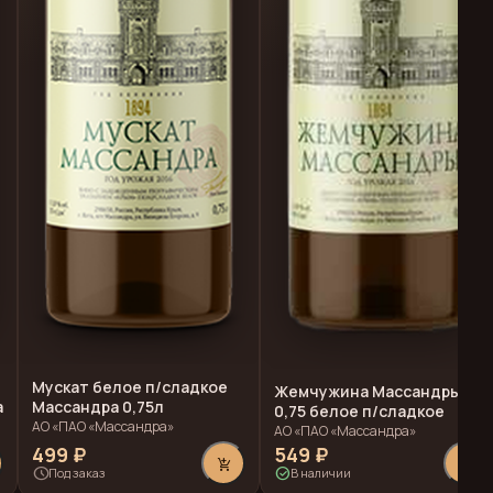
Мускат белое п/сладкое
Жемчужина Массандры
а
Массандра 0,75л
0,75 белое п/сладкое
АО «ПАО «Массандра»
АО «ПАО «Массандра»
499 ₽
549 ₽
add_shopping_cart
add_shopping_cart
schedule
check_circle
Под заказ
В наличии