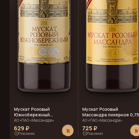
Мускат Розовый
Мускат Розовый
Южнобережный
Массандра ликерное 0,7
Массандра ликерное 0,75л
АО «ПАО «Массандра»
АО «ПАО «Массандра»
629 ₽
725 ₽
add_shopping_cart
add_shopping_cart
schedule
schedule
Под заказ
Под заказ